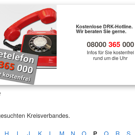
Kostenlose DRK-Hotline.
Wir beraten Sie gerne.
08000
365
000
Infos für Sie kostenfrei
rund um die Uhr
e
gesuchten Kreisverbandes.
H
I
J
K
L
M
N
O
P
Q
R
S