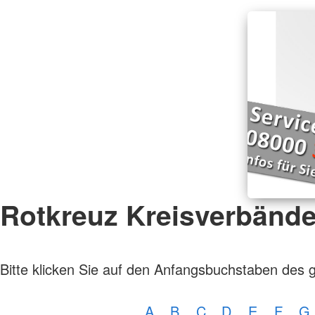
Rotkreuz Kreisverbänd
Bitte klicken Sie auf den Anfangsbuchstaben des 
A
B
C
D
E
F
G