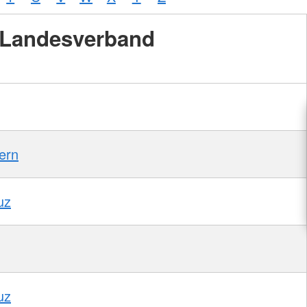
Landesverband
ern
uz
uz