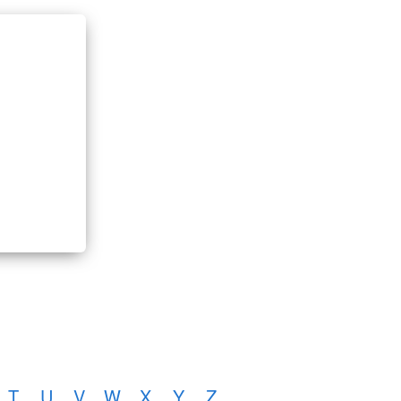
T
U
V
W
X
Y
Z