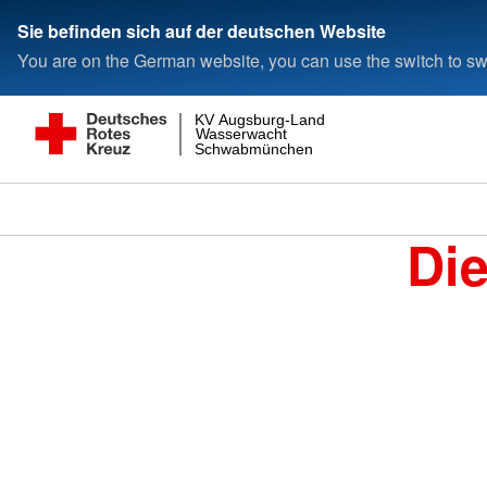
Sie befinden sich auf der deutschen Website
You are on the German website, you can use the switch to swi
KV Augsburg-Land
Wasserwacht
Schwabmünchen
Di