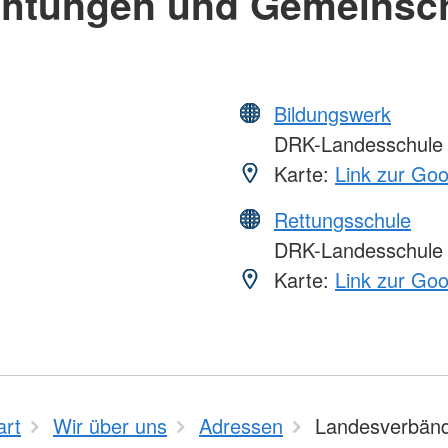
chtungen und Gemeinsc
Bildungswerk
DRK-Landesschule
Karte:
Link zur Go
Rettungsschule
DRK-Landesschule
Karte:
Link zur Go
art
Wir über uns
Adressen
Landesverbän