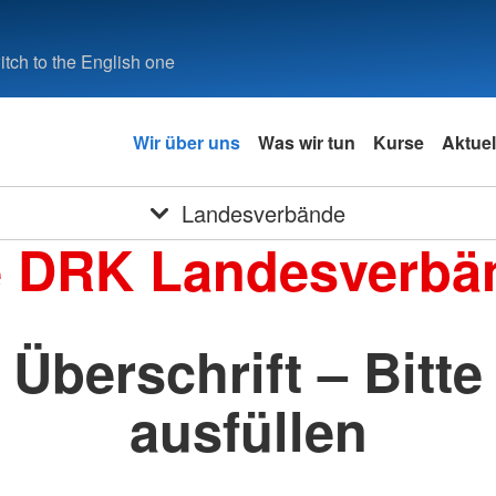
tch to the English one
Wir über uns
Was wir tun
Kurse
Aktuel
Landesverbände
e DRK Landesverbä
Überschrift – Bitte
ausfüllen