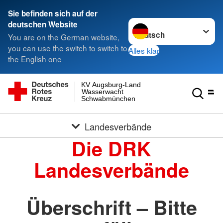
Sie befinden sich auf der
Sprache wechseln zu
deutschen Website
You are on the German website,
you can use the switch to switch to
Alles klar
the English one
KV Augsburg-Land
Wasserwacht
Schwabmünchen
Landesverbände
Die DRK
Landesverbände
Überschrift – Bitte