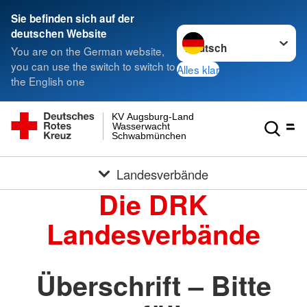
Sie befinden sich auf der
Sprache wechseln zu
deutschen Website
You are on the German website,
you can use the switch to switch to
Alles klar
the English one
KV Augsburg-Land
Wasserwacht
Schwabmünchen
Landesverbände
Die DRK
Landesverbände
Überschrift – Bitte