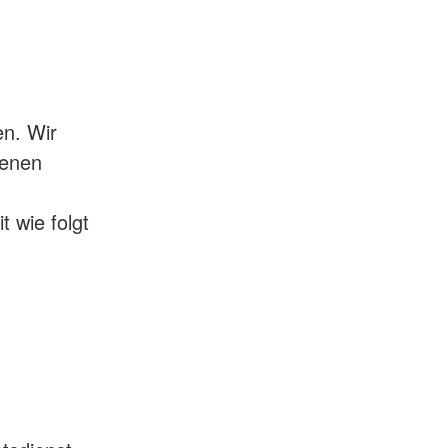
en. Wir
benen
 wie folgt