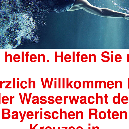
 helfen. Helfen Sie 
rzlich Willkommen 
der Wasserwacht de
Bayerischen Roten
Kreuzes in