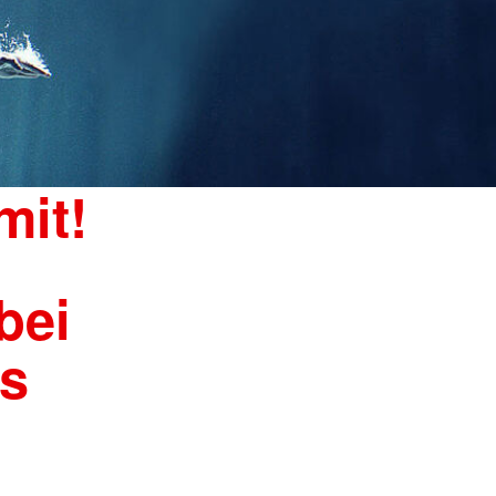
mit!
bei
s