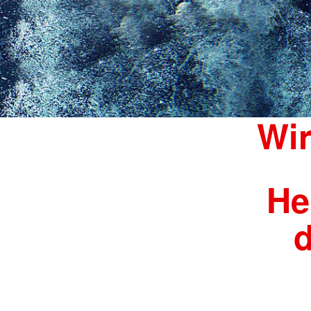
Wir
He