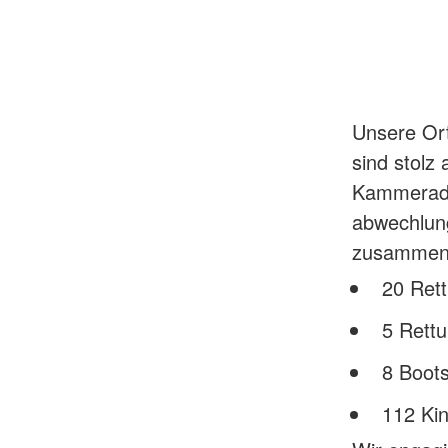
Unsere Ort
sind stolz
Kammeradi
abwechlung
zusammen
20 Ret
5 Rett
8 Boots
112 Ki