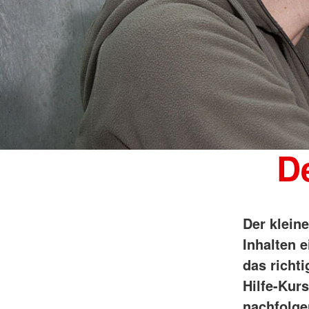
De
Der klein
Inhalten e
das richti
Hilfe-Kur
nachfolge