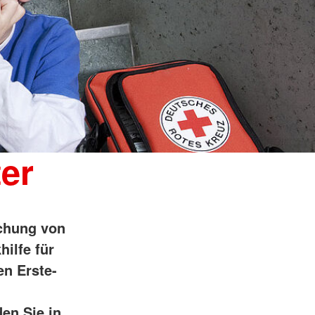
ter
schung von
hilfe für
en Erste-
en Sie in