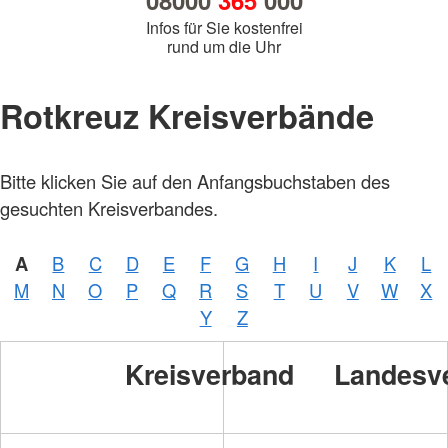
08000
365
000
Infos für Sie kostenfrei
rund um die Uhr
Rotkreuz Kreisverbände
Bitte klicken Sie auf den Anfangsbuchstaben des
gesuchten Kreisverbandes.
A
B
C
D
E
F
G
H
I
J
K
L
M
N
O
P
Q
R
S
T
U
V
W
X
Y
Z
Kreisverband
Landesv