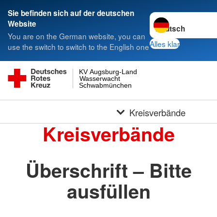
Sie befinden sich auf der deutschen
Sprache wechseln 
Website
You are on the German website, you can
Alles klar
use the switch to switch to the English one
KV Augsburg-Land
Wasserwacht
Schwabmünchen
Kreisverbände
Kreisverbände
Überschrift – Bitte
ausfüllen