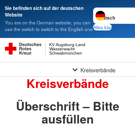
Sie befinden sich auf der deutschen
Sprache wechseln 
Website
You are on the German website, you can
Alles klar
use the switch to switch to the English one
KV Augsburg-Land
Wasserwacht
Schwabmünchen
Kreisverbände
Kreisverbände
Überschrift – Bitte
ausfüllen