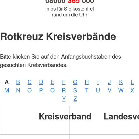
08000
365
000
Infos für Sie kostenfrei
rund um die Uhr
Rotkreuz Kreisverbände
Bitte klicken Sie auf den Anfangsbuchstaben des
gesuchten Kreisverbandes.
A
B
C
D
E
F
G
H
I
J
K
L
M
N
O
P
Q
R
S
T
U
V
W
X
Y
Z
Kreisverband
Landesv