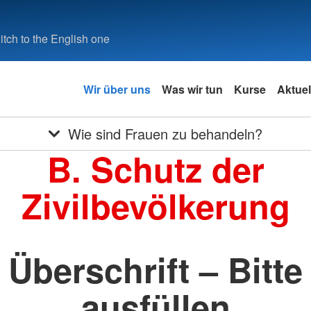
tch to the English one
Wir über uns
Was wir tun
Kurse
Aktuel
Wie sind Frauen zu behandeln?
B. Schutz der
Zivilbevölkerung
Überschrift – Bitte
ausfüllen