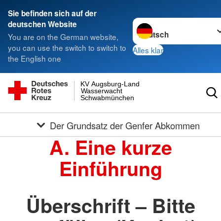
Sie befinden sich auf der
Sprache wechseln zu
deutschen Website
You are on the German website,
you can use the switch to switch to
Alles klar
the English one
KV Augsburg-Land
Wasserwacht
Schwabmünchen
Der Grundsatz der Genfer Abkommen
A. Eine kurze
Einführung
Überschrift – Bitte