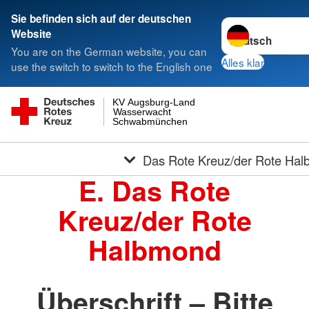
Sie befinden sich auf der deutschen
Sprache wechseln
Website
You are on the German website, you can
Alles klar
use the switch to switch to the English one
KV Augsburg-Land
Wasserwacht
Schwabmünchen
Das Rote Kreuz/der Rote Ha
E. Das Rote
Kreuz/der Rote
Halbmond
Überschrift – Bitte