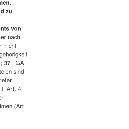
hmen.
nd zu
ents von
mer nach
n nicht
gehörigkeit
 ; 37 I GA
rteien sind
neter
I; Art. 4
er
dmen (Art.