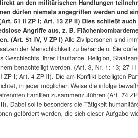
 direkt an den militärischen Handlungen teilne
onen dürfen niemals angegriffen werden und si
Art. 51 II ZP I; Art. 13 ZP II) Dies schließt auch
edslose Angriffe aus, z. B. Flächenbombardem
n. (Art. 51 IV, V ZP I)
Alle Zivilpersonen sind im
ätzen der Menschlichkeit zu behandeln. Sie dürfe
s Geschlechts, ihrer Hautfarbe, Religion, Staatsan
hem benachteiligt werden. (Art. 3, Nr. 1; 13; 27 III
 I ZP I; Art. 4 ZP II). Die am Konflikt beteiligten Pa
lichtet, in jeder möglichen Weise die infolge bewaff
getrennten Familien zusammenzuführen (Art. 74 ZP 
ZP II). Dabei sollte besonders die Tätigkeit humanitär
onen gefördert werden, die sich dieser Aufgabe wi