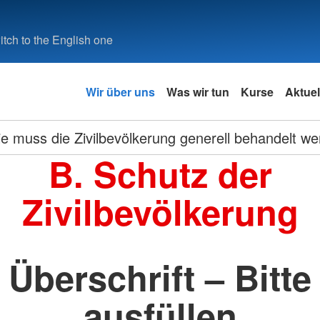
tch to the English one
Wir über uns
Was wir tun
Kurse
Aktuel
e muss die Zivilbevölkerung generell behandelt w
B. Schutz der
Zivilbevölkerung
Überschrift – Bitte
ausfüllen