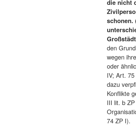
die nicht
Zivilpers
schonen. (
unterschi
Großstädte
den Grunds
wegen ihre
oder ähnlic
IV; Art. 75
dazu verpf
Konflikte 
III lit. b 
Organisati
74 ZP I).